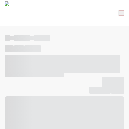
----
----- -----
----- -----
----
-----
---- ------
----- ----- -- ------ ---- ---- -- ----- ----- -----
--- ------
----- ----- -- ------ ----- ----- -- ------
-------------
Compartilhar
Favorito