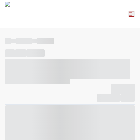
----
----- -----
----- -----
----
-----
---- ------
----- ----- -- ------ ---- ---- -- ----- ----- -----
--- ------
----- ----- -- ------ ----- ----- -- ------
-------------
Compartilhar
Favorito